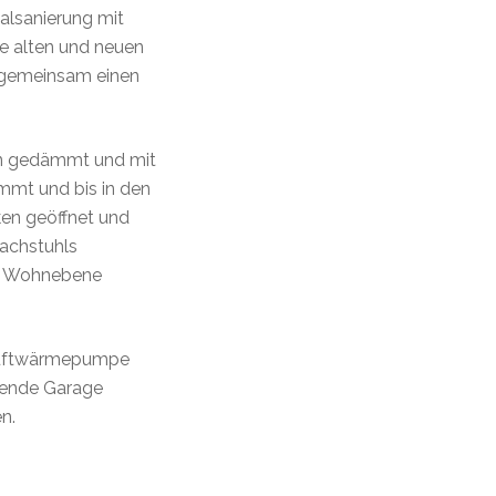
alsanierung mit
Die alten und neuen
 gemeinsam einen
en gedämmt und mit
mmt und bis in den
en geöffnet und
Dachstuhls
ige Wohnebene
 Luftwärmepumpe
nzende Garage
n.
t und modernsten