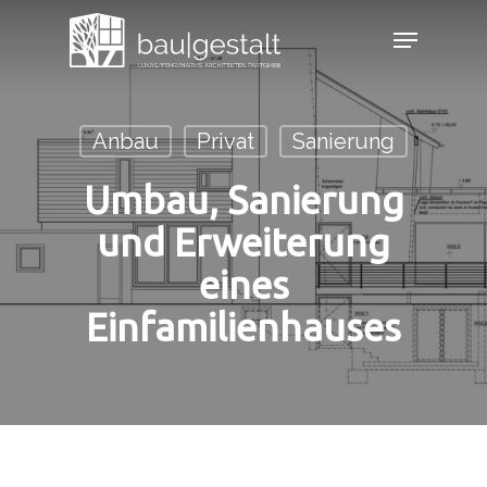
Skip
Menu
to
Close
main
Menu
content
Anbau
Privat
Sanierung
Umbau, Sanierung
und Erweiterung
eines
Einfamilienhauses